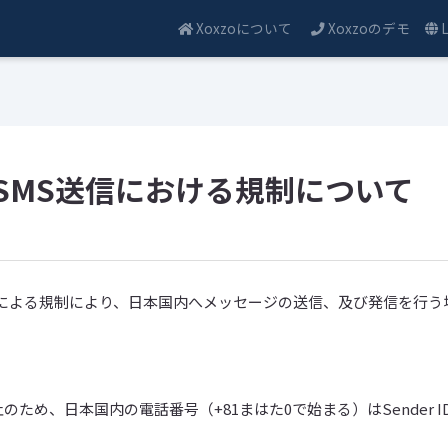
Xoxzoについて
Xoxzoのデモ
L
 国内SMS送信における規制について
による規制により、日本国内へメッセージの送信、及び発信を行う場
のため、日本国内の電話番号（+81まはた0で始まる）はSender 